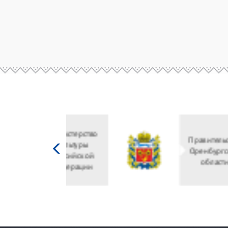
Министерство
культуры
Российской
федерации