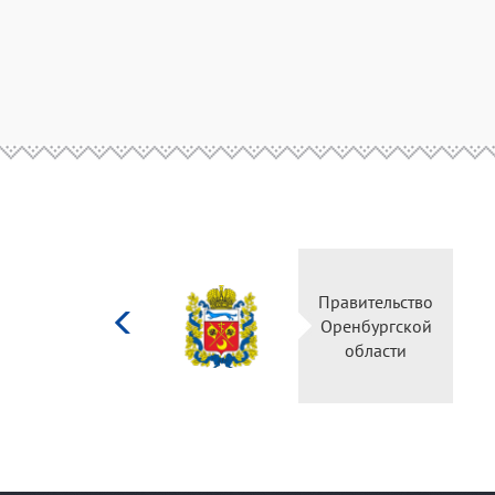
Министерство
Правительство
культуры
Оренбургской
Российской
области
федерации