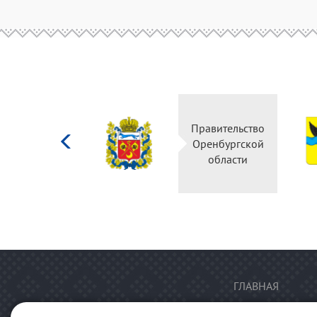
Министерство
Правительство
культуры
Оренбургской
Российской
области
федерации
ГЛАВНАЯ