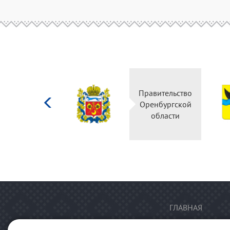
Министерство
Правительство
культуры
Оренбургской
Российской
области
федерации
ГЛАВНАЯ