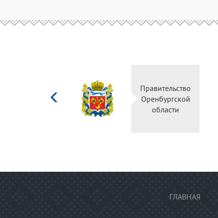
Министерство
Правительство
культуры
Оренбургской
Российской
области
федерации
ГЛАВНАЯ