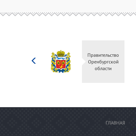
Министерство
Правительство
культуры
Оренбургской
Российской
области
федерации
ГЛАВНАЯ