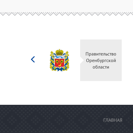
Министерство
Правительство
культуры
Оренбургской
Российской
области
федерации
ГЛАВНАЯ