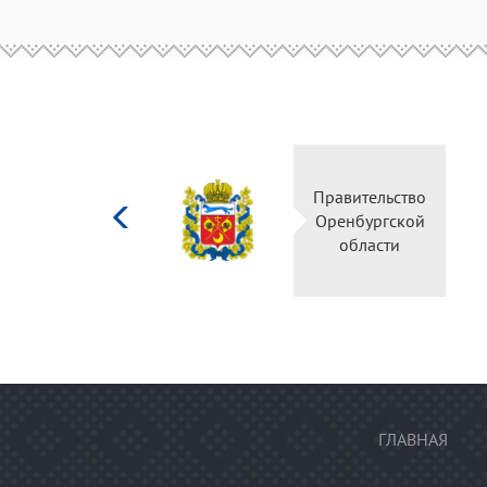
Министерство
культуры
Российской
федерации
ГЛАВНАЯ