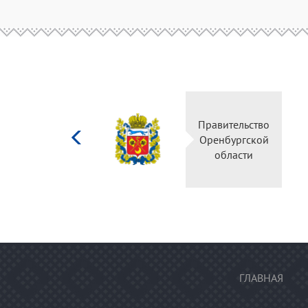
Министерство
Правительство
культуры
Оренбургской
Российской
области
федерации
ГЛАВНАЯ