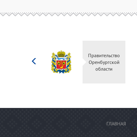
Министерство
Правительство
культуры
Оренбургской
Российской
области
федерации
ГЛАВНАЯ