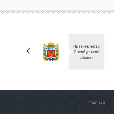
Министерство
Правительство
культуры
Оренбургской
Российской
области
федерации
ГЛАВНАЯ