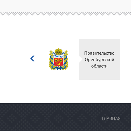
Министерство
Правительство
культуры
Оренбургской
Российской
области
федерации
ГЛАВНАЯ