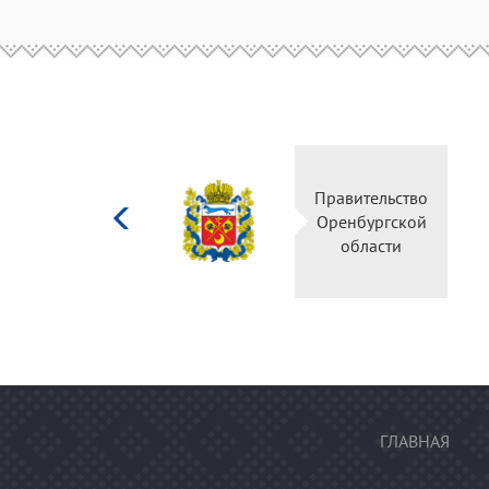
Министерство
Правительство
культуры
Оренбургской
Российской
области
федерации
ГЛАВНАЯ