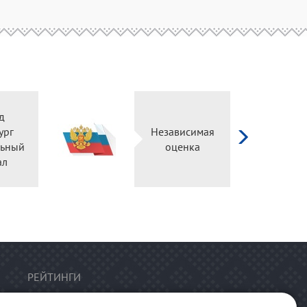
д
ург
Независимая
ьный
оценка
л
РЕЙТИНГИ