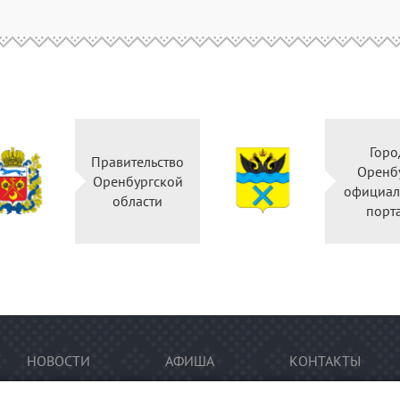
Горо
Правительство
Оренб
Оренбургской
официал
области
порта
НОВОСТИ
АФИША
КОНТАКТЫ