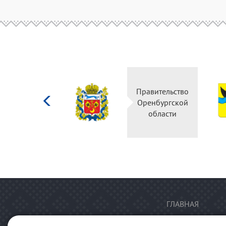
Министерство
Правительство
культуры
Оренбургской
Российской
области
федерации
ГЛАВНАЯ