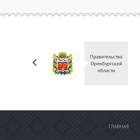
Министерство
Правительство
культуры
Оренбургской
Российской
области
федерации
ГЛАВНАЯ