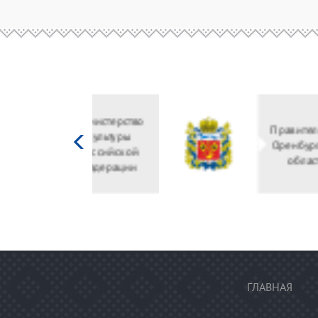
Министерство
культуры
Российской
федерации
ГЛАВНАЯ