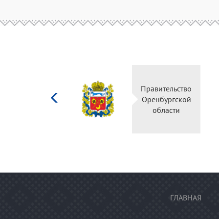
Министерство
Правительство
культуры
Оренбургской
Российской
области
федерации
ГЛАВНАЯ