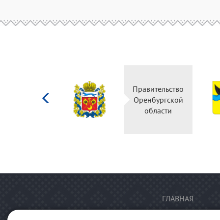
Министерство
Правительство
культуры
Оренбургской
Российской
области
федерации
ГЛАВНАЯ