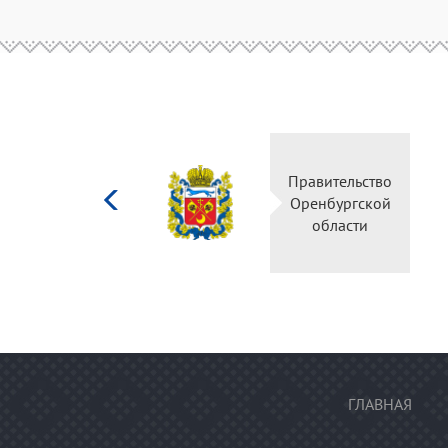
Министерство
Правительство
культуры
Оренбургской
Российской
области
федерации
ГЛАВНАЯ