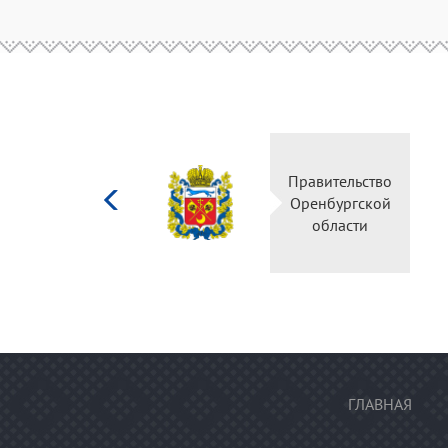
Министерство
Правительство
культуры
Оренбургской
Российской
области
федерации
ГЛАВНАЯ