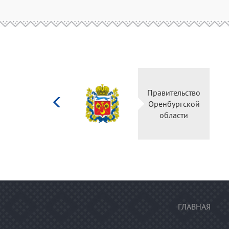
Министерство
Правительство
культуры
Оренбургской
Российской
области
федерации
ГЛАВНАЯ