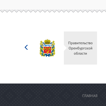
Министерство
культуры
Российской
федерации
ГЛАВНАЯ