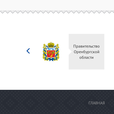
Министерство
культуры
Российской
федерации
ГЛАВНАЯ