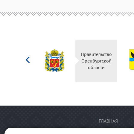
Министерство
Правительство
культуры
Оренбургской
Российской
области
федерации
ГЛАВНАЯ