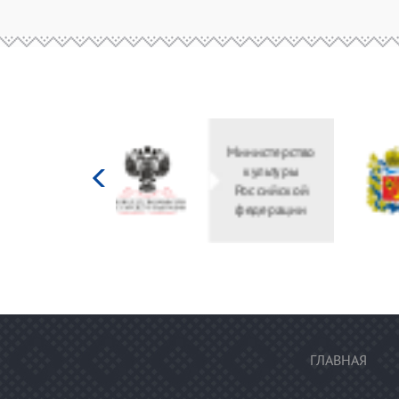
Министерство
культуры
Российской
федерации
ГЛАВНАЯ