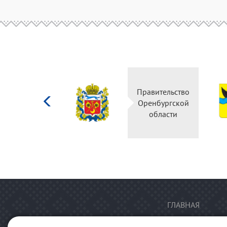
Министерство
Правительство
культуры
Оренбургской
Российской
области
федерации
ГЛАВНАЯ