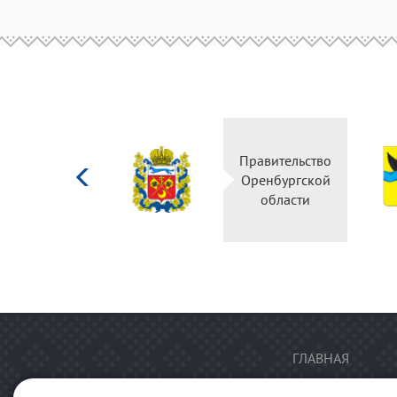
Министерство
Правительство
культуры
Оренбургской
Российской
области
федерации
ГЛАВНАЯ