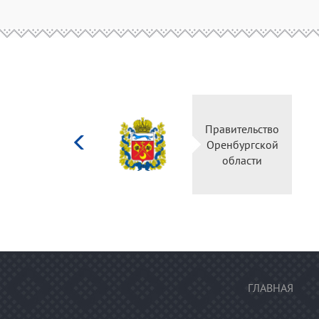
Министерство
Правительство
культуры
Оренбургской
Российской
области
федерации
ГЛАВНАЯ