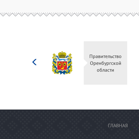
Министерство
Правительство
культуры
Оренбургской
Российской
области
федерации
ГЛАВНАЯ