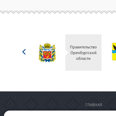
Министерство
Правительство
культуры
Оренбургской
Российской
области
федерации
ГЛАВНАЯ