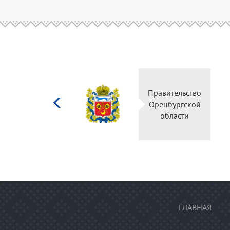
Министерство
Правительств
культуры
Оренбургско
Российской
области
федерации
ГЛАВНАЯ