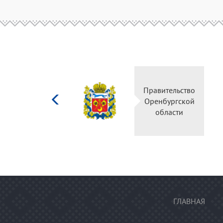
Министерство
Правительство
культуры
Оренбургской
Российской
области
федерации
ГЛАВНАЯ