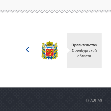
Министерство
Прав
культуры
Орен
Российской
о
федерации
ГЛАВНАЯ