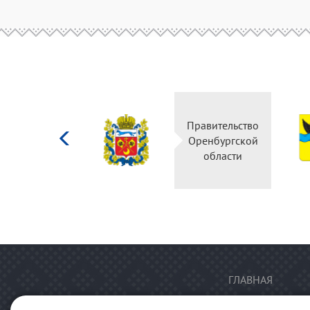
Министерство
Правительство
культуры
Оренбургской
Российской
области
федерации
ГЛАВНАЯ