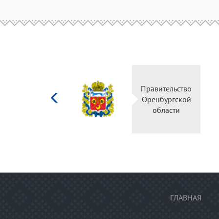
Министерство
Правительство
культуры
Оренбургской
Российской
области
федерации
ГЛАВНАЯ