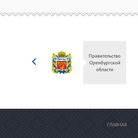
Министерство
Правительство
культуры
Оренбургской
Российской
области
федерации
ГЛАВНАЯ