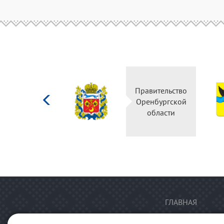
Министерство
Правительство
культуры
Оренбургской
Российской
области
федерации
ГЛАВНАЯ