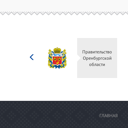
Министерство
Правительство
культуры
Оренбургской
Российской
области
федерации
ГЛАВНАЯ