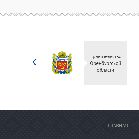
Министерство
Правительство
культуры
Оренбургской
Российской
области
федерации
ГЛАВНАЯ