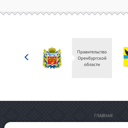
Министерство
Правительство
культуры
Оренбургской
Российской
области
федерации
ГЛАВНАЯ