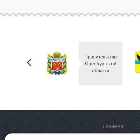
Министерство
Правительство
культуры
Оренбургской
Российской
области
федерации
ГЛАВНАЯ