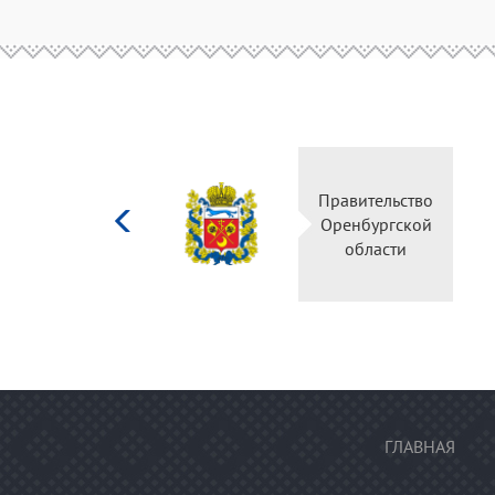
Министерство
Правительство
культуры
Оренбургской
Российской
области
федерации
ГЛАВНАЯ