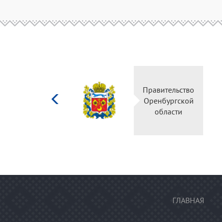
Министерство
Правительство
культуры
Оренбургской
Российской
области
федерации
ГЛАВНАЯ