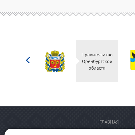
Министерство
Правительство
культуры
Оренбургской
Российской
области
федерации
ГЛАВНАЯ