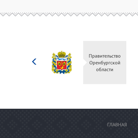
Министерство
Правител
культуры
Оренбур
Российской
облас
федерации
ГЛАВНАЯ