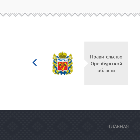
Министерство
Правительство
культуры
Оренбургской
Российской
области
федерации
ГЛАВНАЯ