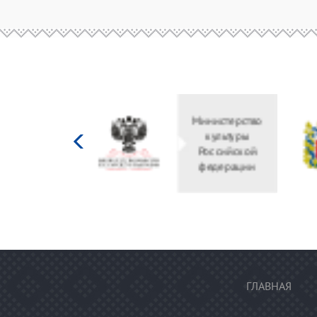
Министерство
культуры
Российской
федерации
ГЛАВНАЯ