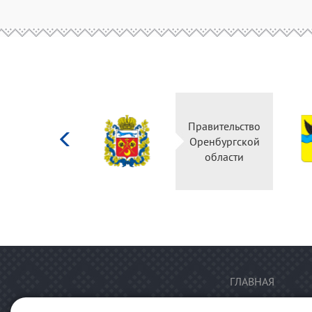
Министерство
Правительство
культуры
Оренбургской
Российской
области
федерации
ГЛАВНАЯ