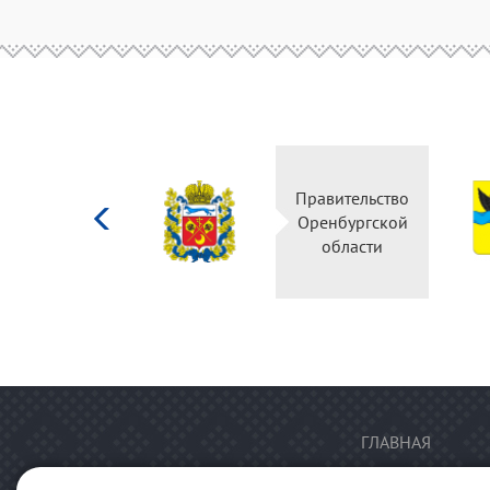
Министерство
Правительство
культуры
Оренбургской
Российской
области
федерации
ГЛАВНАЯ